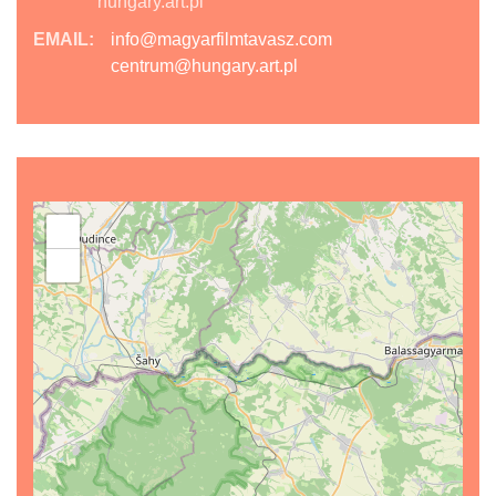
hungary.art.pl
EMAIL:
info@magyarfilmtavasz.com
centrum@hungary.art.pl
+
−