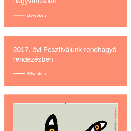
nagyvárosban
Bővebben
2017. évi Fesztiválunk rendhagyó
rendezésben
Bővebben