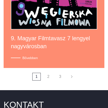
9. Magyar Filmtavasz 7 lengyel
nagyvárosban
Bővebben
1
2
3
KONTAKT