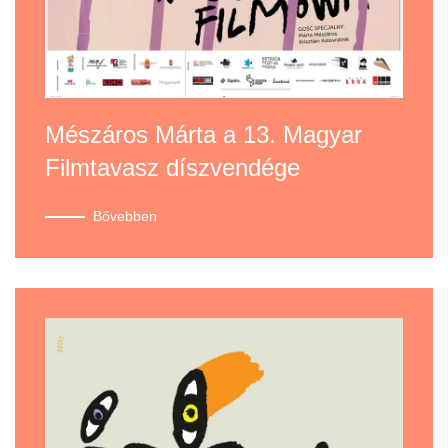
Mészáros Márta a 13. Magyar
Filmtavasz díszvendége
Bővebben