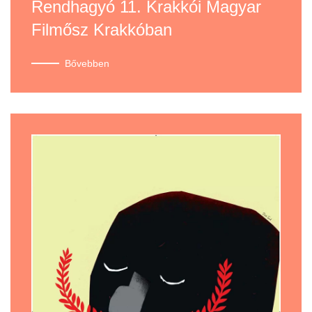
Rendhagyó 11. Krakkói Magyar
Filmősz Krakkóban
Bővebben