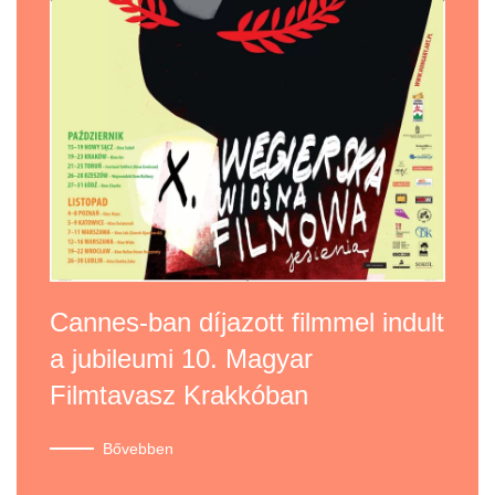
Cannes-ban díjazott filmmel indult
a jubileumi 10. Magyar
Filmtavasz Krakkóban
Bővebben